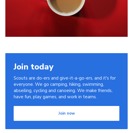
Join today
Scouts are do-ers and give-it-a-go-ers, and it's for
everyone. We go camping, hiking, swimming,
abseiling, cycling and canoeing. We make friends,
have fun, play games, and work in teams.
Join now