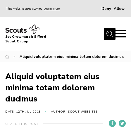
Deny
Allow
This website uses cookies
Learn more
Menu
Home
1st Crowmarsh Gifford
About Us
Scout Group
Join Us
Aliquid voluptatem eius minima totam dolorem ducimus
Contact
Cookies
Aliquid voluptatem eius
Join Us
minima totam dolorem
ducimus
DATE: 12TH JUL 2018
AUTHOR: SCOUT WEBSITES
SHARE THIS POST